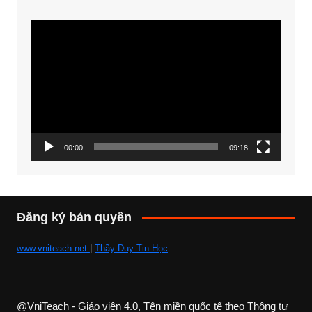
Trình
chơi
Video
00:00
09:18
Đăng ký bản quyền
www.vniteach.net
|
Thầy Duy Tin Học
@VniTeach - Giáo viên 4.0, Tên miền quốc tế theo Thông tư