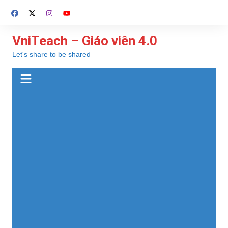
Chuyển
đến
phần
VniTeach – Giáo viên 4.0
nội
Let's share to be shared
dung