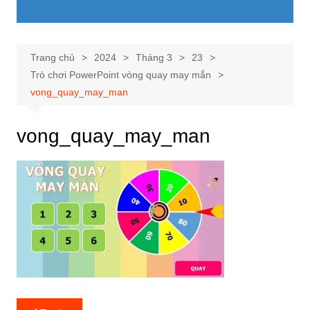
Trang chủ
2024
Tháng 3
23
Trò chơi PowerPoint vòng quay may mắn
vong_quay_may_man
vong_quay_may_man
Điều