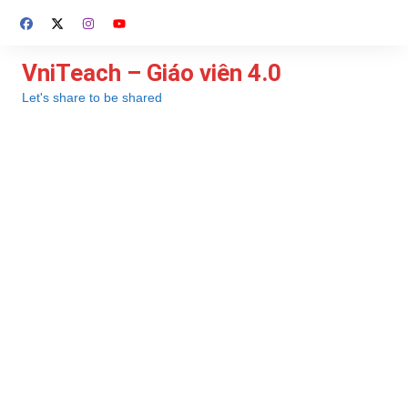
Chuyển
đến
phần
VniTeach – Giáo viên 4.0
nội
Let's share to be shared
dung