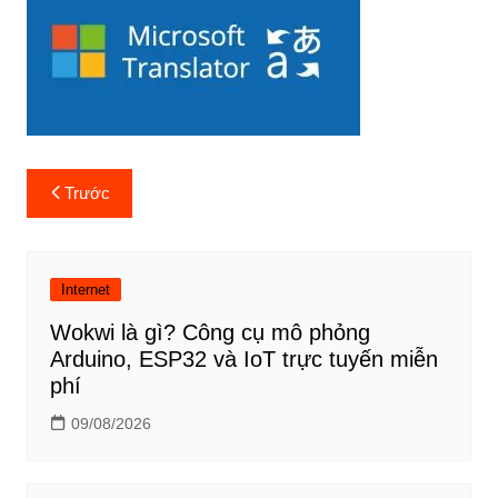
Điều
Trước
hướng
bài
viết
Internet
Wokwi là gì? Công cụ mô phỏng
Arduino, ESP32 và IoT trực tuyến miễn
phí
09/08/2026