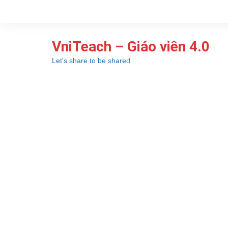
Chuyển
đến
phần
VniTeach – Giáo viên 4.0
nội
dung
Let's share to be shared