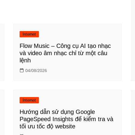
Công nghệ
Giáo dục KT&PL
Giáo dục QP&AN
Internet
Giáo dục thể chất
Flow Music – Công cụ AI tạo nhạc
Hoạt động trải nghiệm
và video âm nhạc chỉ từ một câu
lệnh
04/08/2026
Internet
Hướng dẫn sử dụng Google
PageSpeed Insights để kiểm tra và
tối ưu tốc độ website