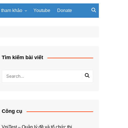
u tham khảo
Youtube
Donate
, giáo trình
Tài liệu về giải thuật
ơi PowerPoint
Tài liệu Python
ning
u LaTeX
Tìm kiếm bài viết
Công cụ
VniTest – Quản lý đề và tổ chức thi