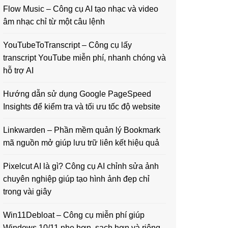
Flow Music – Công cụ AI tạo nhạc và video
âm nhạc chỉ từ một câu lệnh
YouTubeToTranscript – Công cụ lấy
transcript YouTube miễn phí, nhanh chóng và
hỗ trợ AI
Hướng dẫn sử dụng Google PageSpeed
Insights để kiểm tra và tối ưu tốc độ website
Linkwarden – Phần mềm quản lý Bookmark
mã nguồn mở giúp lưu trữ liên kết hiệu quả
Pixelcut AI là gì? Công cụ AI chỉnh sửa ảnh
chuyên nghiệp giúp tạo hình ảnh đẹp chỉ
trong vài giây
Win11Debloat – Công cụ miễn phí giúp
Windows 10/11 nhẹ hơn, sạch hơn và riêng