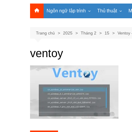
Ngôn ngữ lập trình
Thủ thuật
M
Lập trình Python
MS Office
Lập trình C
Windows
Trang chủ
2025
Tháng 2
15
Ventoy 
Lập trình C#
Phần mềm
ventoy
Lập trình C++
Internet
Lập trình Scratch
Viết Prompt AI
Lập trình Microbit
Fonts Tiếng Việt 
Lập trình Web