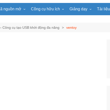
ã nguồn mở
Công cụ hữu ích
Giảng dạy
Tài liệ
WordPress
Microsoft Word
Tiện ích Đồng hồ
Tin học
Tài liệu
Joomla
Microsoft Excel
Lật mảnh ghép
Toán học
Trò ch
– Công cụ tạo USB khởi động đa năng
ventoy
NukeViet
Microsoft PowerPoint
Trò chơi ô chữ
Ngữ văn
e-Lear
EduPortal
Game Quay số
Tiếng Anh
Tài liệ
Tìm ô chữ
Vật lí
tuyệt đẹp
Chọn tên ngẫu nhiên
Hóa học
Radio Online
Sinh học
Photoshop
Lịch sử
Địa lí
KHTN
Âm nhạc
Mĩ thuật