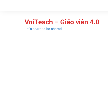
Chuyển
đến
phần
VniTeach – Giáo viên 4.0
nội
dung
Let's share to be shared