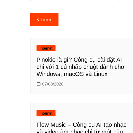
Điều
Trước
hướng
bài
Internet
viết
Pinokio là gì? Công cụ cài đặt AI
chỉ với 1 cú nhấp chuột dành cho
Windows, macOS và Linux
07/08/2026
Internet
Flow Music – Công cụ AI tạo nhạc
và video âm nhạc chỉ từ một câu