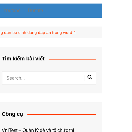
Youtube
Donate
Tài liệu về giải thuật
Tài liệu Python
g dan bo dinh dang dap an trong word 4
Tìm kiếm bài viết
Công cụ
VniTest – Quản lý đề và tổ chức thi