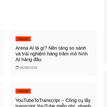
Công nghệ
Giáo dục KT&PL
Giáo dục QP&AN
Giáo dục thể chất
Hoạt động trải nghiệm
Internet
Arena AI là gì? Nền tảng so sánh
và trải nghiệm hàng trăm mô hình
AI hàng đầu
06/08/2026
Internet
YouTubeToTranscript – Công cụ lấy
transcript YouTube miễn phí, nhanh