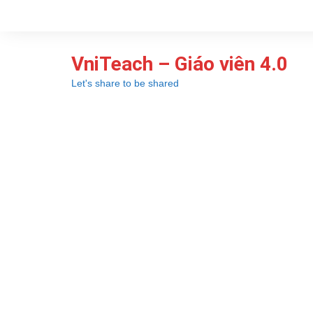
Chuyển
đến
phần
VniTeach – Giáo viên 4.0
nội
dung
Let's share to be shared