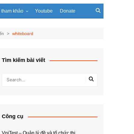
u tham khảo
Youtube
Donate
, giáo trình
Tài liệu về giải thuật
ơi PowerPoint
Tài liệu Python
ến
whiteboard
ning
u LaTeX
Tìm kiếm bài viết
Công cụ
VniTest – Quản lý đề và tổ chức thi