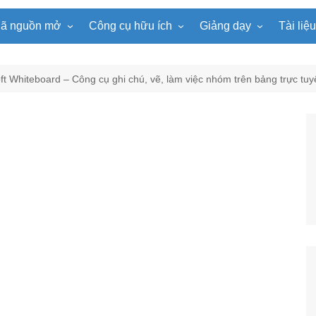
ã nguồn mở
Công cụ hữu ích
Giảng dạy
Tài liệ
WordPress
Microsoft Word
Tiện ích Đồng hồ
Tin học
Tài liệu
Joomla
Microsoft Excel
Lật mảnh ghép
Toán học
Trò ch
ft Whiteboard – Công cụ ghi chú, vẽ, làm việc nhóm trên bảng trực tuy
NukeViet
Microsoft PowerPoint
Trò chơi ô chữ
Ngữ văn
e-Lear
EduPortal
Game Quay số
Tiếng Anh
Tài liệ
Tìm ô chữ
Vật lí
tuyệt đẹp
Chọn tên ngẫu nhiên
Hóa học
Radio Online
Sinh học
Photoshop
Lịch sử
Địa lí
KHTN
Âm nhạc
Mĩ thuật