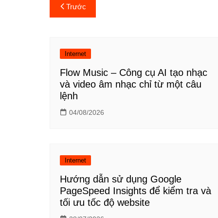
Điều
Trước
hướng
bài
Internet
viết
Flow Music – Công cụ AI tạo nhạc
và video âm nhạc chỉ từ một câu
lệnh
04/08/2026
Internet
Hướng dẫn sử dụng Google
PageSpeed Insights để kiểm tra và
tối ưu tốc độ website