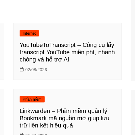
Công nghệ
Giáo dục KT&PL
Giáo dục QP&AN
Internet
Giáo dục thể chất
YouTubeToTranscript – Công cụ lấy
Hoạt động trải nghiệm
transcript YouTube miễn phí, nhanh
chóng và hỗ trợ AI
02/08/2026
Phần mềm
Linkwarden – Phần mềm quản lý
Bookmark mã nguồn mở giúp lưu
trữ liên kết hiệu quả