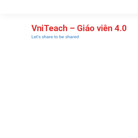
Chuyển
đến
phần
VniTeach – Giáo viên 4.0
nội
dung
Let's share to be shared