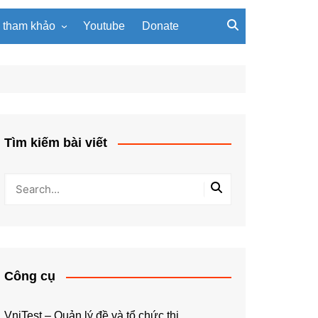
u tham khảo
Youtube
Donate
, giáo trình
Tài liệu về giải thuật
ơi PowerPoint
Tài liệu Python
ning
u LaTeX
Tìm kiếm bài viết
Công cụ
VniTest – Quản lý đề và tổ chức thi