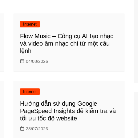
Công nghệ
Giáo dục KT&PL
Internet
Giáo dục QP&AN
Flow Music – Công cụ AI tạo nhạc
Giáo dục thể chất
và video âm nhạc chỉ từ một câu
Hoạt động trải nghiệm
lệnh
04/08/2026
Internet
Hướng dẫn sử dụng Google
PageSpeed Insights để kiểm tra và
tối ưu tốc độ website
28/07/2026