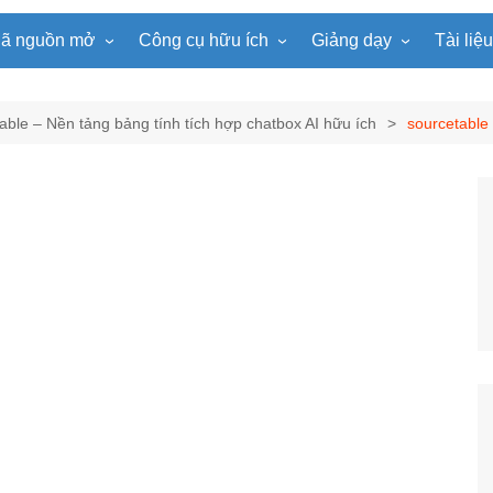
ã nguồn mở
Công cụ hữu ích
Giảng dạy
Tài liệ
WordPress
Microsoft Word
Tiện ích Đồng hồ
Tin học
Tài liệu
Joomla
Microsoft Excel
Lật mảnh ghép
Toán học
Trò ch
able – Nền tảng bảng tính tích hợp chatbox AI hữu ích
sourcetable
NukeViet
Microsoft PowerPoint
Trò chơi ô chữ
Ngữ văn
e-Lear
EduPortal
Game Quay số
Tiếng Anh
Tài liệ
Tìm ô chữ
Vật lí
tuyệt đẹp
Chọn tên ngẫu nhiên
Hóa học
Radio Online
Sinh học
Photoshop
Lịch sử
Địa lí
KHTN
Âm nhạc
Mĩ thuật