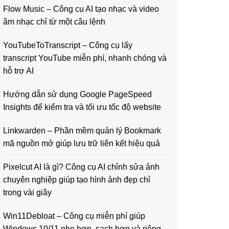
Flow Music – Công cụ AI tạo nhạc và video
âm nhạc chỉ từ một câu lệnh
YouTubeToTranscript – Công cụ lấy
transcript YouTube miễn phí, nhanh chóng và
hỗ trợ AI
Hướng dẫn sử dụng Google PageSpeed
Insights để kiểm tra và tối ưu tốc độ website
Linkwarden – Phần mềm quản lý Bookmark
mã nguồn mở giúp lưu trữ liên kết hiệu quả
Pixelcut AI là gì? Công cụ AI chỉnh sửa ảnh
chuyên nghiệp giúp tạo hình ảnh đẹp chỉ
trong vài giây
Win11Debloat – Công cụ miễn phí giúp
Windows 10/11 nhẹ hơn, sạch hơn và riêng