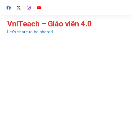
Chuyển
đến
phần
VniTeach – Giáo viên 4.0
nội
Let's share to be shared
dung