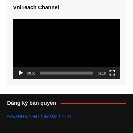
VniTeach Channel
Trình
chơi
Video
00:00
09:18
Đăng ký bản quyền
www.vniteach.net
|
Thầy Duy Tin Học