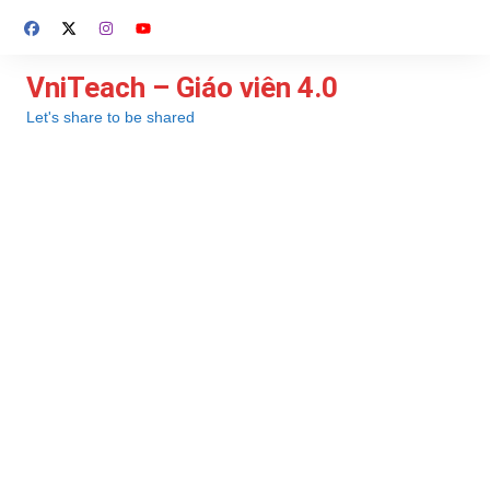
Chuyển
đến
phần
VniTeach – Giáo viên 4.0
nội
Let's share to be shared
dung