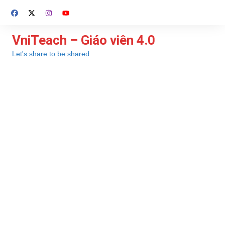
Chuyển
đến
phần
VniTeach – Giáo viên 4.0
nội
Let's share to be shared
dung