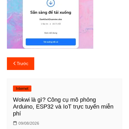
Điều
Trước
hướng
bài
viết
Internet
Wokwi là gì? Công cụ mô phỏng
Arduino, ESP32 và IoT trực tuyến miễn
phí
09/08/2026