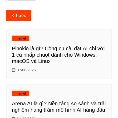
Điều
Trước
hướng
bài
viết
Internet
Pinokio là gì? Công cụ cài đặt AI chỉ với
1 cú nhấp chuột dành cho Windows,
macOS và Linux
07/08/2026
Internet
Arena AI là gì? Nền tảng so sánh và trải
nghiệm hàng trăm mô hình AI hàng đầu