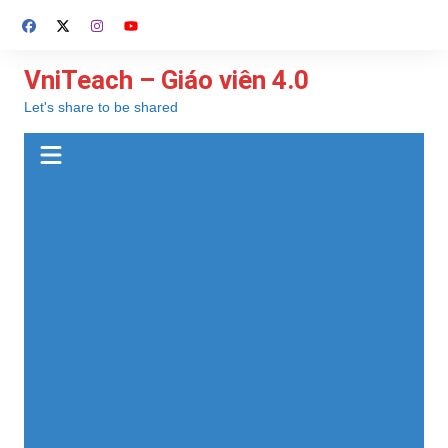
Chuyển
đến
phần
VniTeach – Giáo viên 4.0
nội
Let's share to be shared
dung