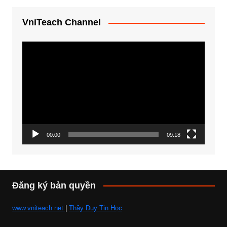
VniTeach Channel
Trình
chơi
Video
00:00
09:18
Đăng ký bản quyền
www.vniteach.net
|
Thầy Duy Tin Học