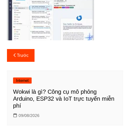
Điều
Trước
hướng
bài
viết
Internet
Wokwi là gì? Công cụ mô phỏng
Arduino, ESP32 và IoT trực tuyến miễn
phí
09/08/2026