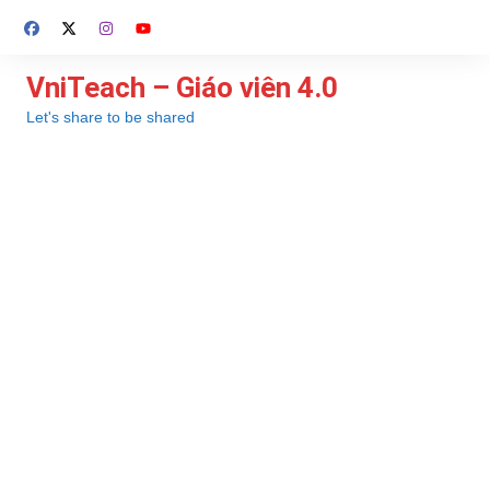
Chuyển
đến
phần
VniTeach – Giáo viên 4.0
nội
Let's share to be shared
dung