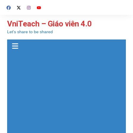
Chuyển
đến
phần
VniTeach – Giáo viên 4.0
nội
Let's share to be shared
dung