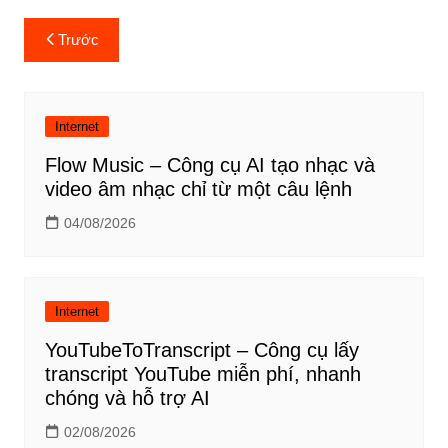
Điều
Trước
hướng
bài
viết
Internet
Flow Music – Công cụ AI tạo nhạc và
video âm nhạc chỉ từ một câu lệnh
04/08/2026
Internet
YouTubeToTranscript – Công cụ lấy
transcript YouTube miễn phí, nhanh
chóng và hỗ trợ AI
02/08/2026