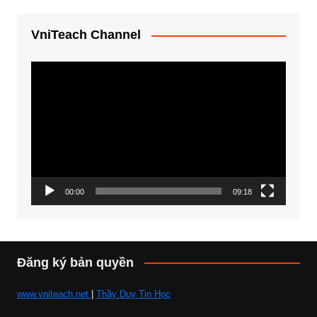
VniTeach Channel
Trình
chơi
Video
00:00
09:18
Đăng ký bản quyền
www.vniteach.net
|
Thầy Duy Tin Học