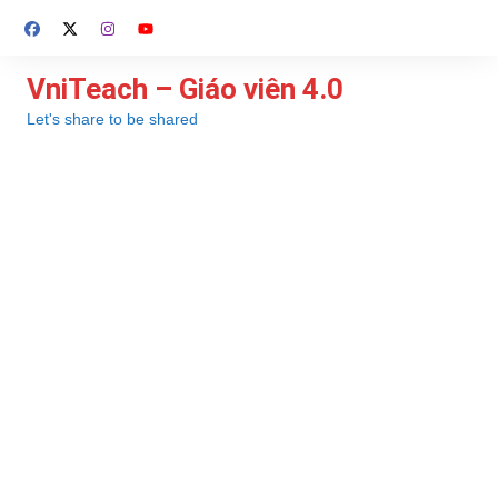
Chuyển
đến
phần
VniTeach – Giáo viên 4.0
nội
Let's share to be shared
dung