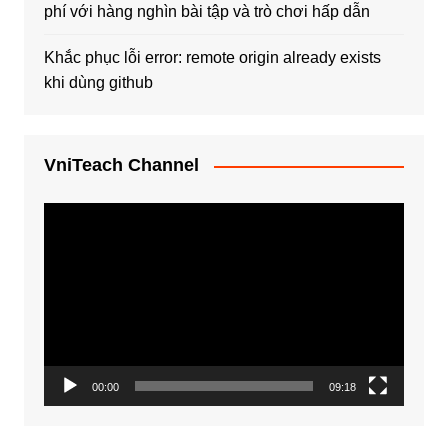
phí với hàng nghìn bài tập và trò chơi hấp dẫn
Khắc phục lỗi error: remote origin already exists
khi dùng github
VniTeach Channel
Trình
chơi
Video
00:00
09:18