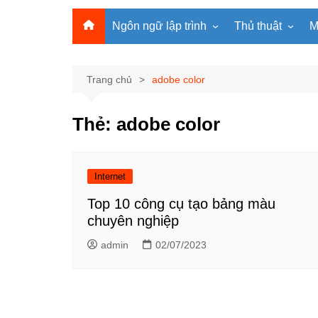
Ngôn ngữ lập trình
Thủ thuật
M
Lập trình Python
MS Office
Lập trình C
Windows
Trang chủ
adobe color
Lập trình C#
Phần mềm
Thẻ:
adobe color
Lập trình C++
Internet
Lập trình Scratch
Viết Prompt AI
Lập trình Microbit
Fonts Tiếng Việt 
Internet
Lập trình Web
Top 10 công cụ tạo bảng màu
chuyên nghiệp
admin
02/07/2023