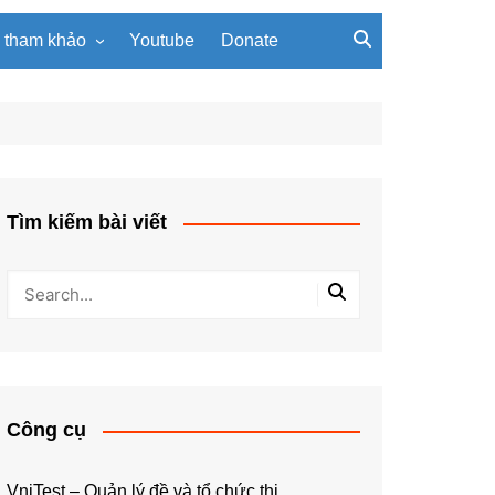
u tham khảo
Youtube
Donate
, giáo trình
Tài liệu về giải thuật
ơi PowerPoint
Tài liệu Python
ning
u LaTeX
Tìm kiếm bài viết
Công cụ
VniTest – Quản lý đề và tổ chức thi