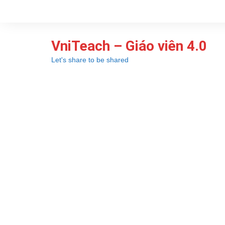
Chuyển
đến
phần
VniTeach – Giáo viên 4.0
nội
dung
Let's share to be shared