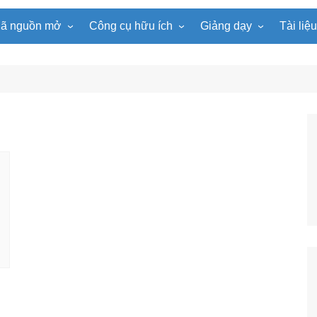
ã nguồn mở
Công cụ hữu ích
Giảng dạy
Tài liệ
WordPress
Microsoft Word
Tiện ích Đồng hồ
Tin học
Tài liệu
Joomla
Microsoft Excel
Lật mảnh ghép
Toán học
Trò ch
NukeViet
Microsoft PowerPoint
Trò chơi ô chữ
Ngữ văn
e-Lear
EduPortal
Game Quay số
Tiếng Anh
Tài liệ
Tìm ô chữ
Vật lí
tuyệt đẹp
Chọn tên ngẫu nhiên
Hóa học
Radio Online
Sinh học
Photoshop
Lịch sử
Địa lí
KHTN
Âm nhạc
Mĩ thuật