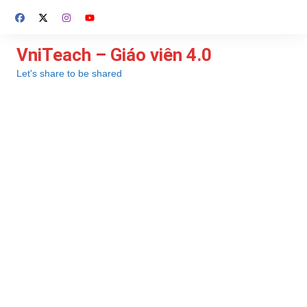
Chuyển
đến
phần
VniTeach – Giáo viên 4.0
nội
Let's share to be shared
dung