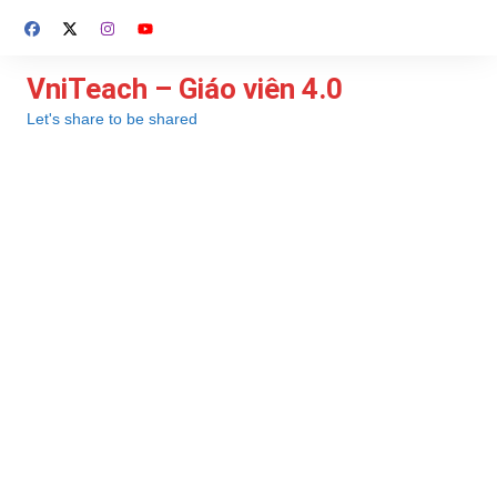
Chuyển
đến
phần
VniTeach – Giáo viên 4.0
nội
Let's share to be shared
dung