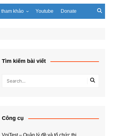
u tham khảo
Youtube
Donate
, giáo trình
Tài liệu về giải thuật
ơi PowerPoint
Tài liệu Python
ning
u LaTeX
Tìm kiếm bài viết
Công cụ
VniTest – Quản lý đề và tổ chức thi