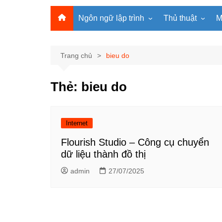
Ngôn ngữ lập trình
Thủ thuật
M
Lập trình Python
MS Office
Lập trình C
Windows
Trang chủ
bieu do
Lập trình C#
Phần mềm
Thẻ:
bieu do
Lập trình C++
Internet
Lập trình Scratch
Viết Prompt AI
Lập trình Microbit
Fonts Tiếng Việt 
Internet
Lập trình Web
Flourish Studio – Công cụ chuyển
dữ liệu thành đồ thị
admin
27/07/2025