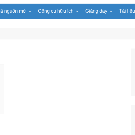
ã nguồn mở
Công cụ hữu ích
Giảng dạy
Tài liệ
WordPress
Microsoft Word
Tiện ích Đồng hồ
Tin học
Tài liệu
Joomla
Microsoft Excel
Lật mảnh ghép
Toán học
Trò ch
NukeViet
Microsoft PowerPoint
Trò chơi ô chữ
Ngữ văn
e-Lear
EduPortal
Game Quay số
Tiếng Anh
Tài liệ
Tìm ô chữ
Vật lí
tuyệt đẹp
Chọn tên ngẫu nhiên
Hóa học
Radio Online
Sinh học
Photoshop
Lịch sử
Địa lí
KHTN
Âm nhạc
Mĩ thuật