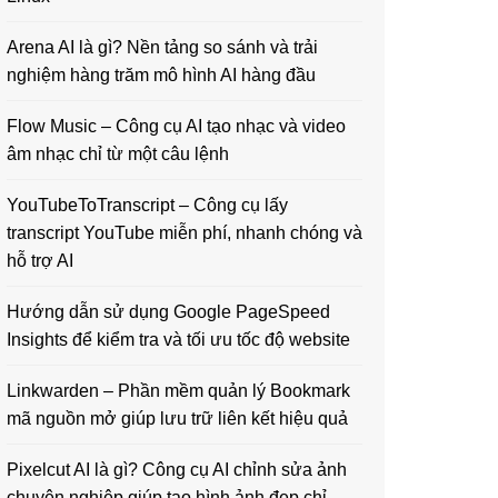
Arena AI là gì? Nền tảng so sánh và trải
nghiệm hàng trăm mô hình AI hàng đầu
Flow Music – Công cụ AI tạo nhạc và video
âm nhạc chỉ từ một câu lệnh
YouTubeToTranscript – Công cụ lấy
transcript YouTube miễn phí, nhanh chóng và
hỗ trợ AI
Hướng dẫn sử dụng Google PageSpeed
Insights để kiểm tra và tối ưu tốc độ website
Linkwarden – Phần mềm quản lý Bookmark
mã nguồn mở giúp lưu trữ liên kết hiệu quả
Pixelcut AI là gì? Công cụ AI chỉnh sửa ảnh
chuyên nghiệp giúp tạo hình ảnh đẹp chỉ