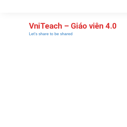
Chuyển
đến
phần
VniTeach – Giáo viên 4.0
nội
dung
Let's share to be shared