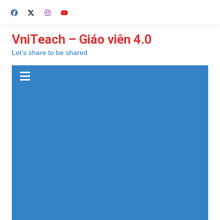
Chuyển
đến
phần
VniTeach – Giáo viên 4.0
nội
Let's share to be shared
dung