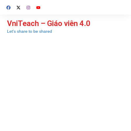
Chuyển
đến
phần
VniTeach – Giáo viên 4.0
nội
Let's share to be shared
dung