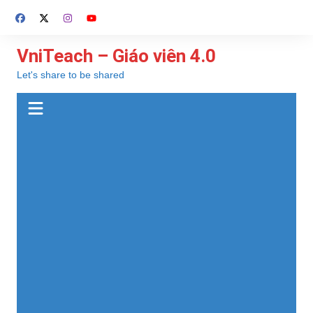
Chuyển
đến
phần
VniTeach – Giáo viên 4.0
nội
Let's share to be shared
dung