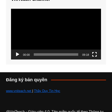
Trình
chơi
Video
00:00
09:18
Đăng ký bản quyền
www.vniteach.net
|
Thầy Duy Tin Học
@VniTeach - Giáo viên 4.0, Tên miền quốc tế theo Thông tư