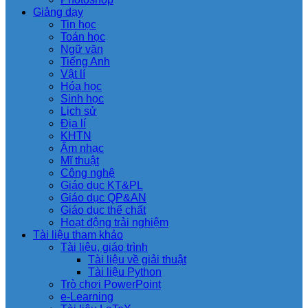
Giảng dạy
Tin học
Toán học
Ngữ văn
Tiếng Anh
Vật lí
Hóa học
Sinh học
Lịch sử
Địa lí
KHTN
Âm nhạc
Mĩ thuật
Công nghệ
Giáo dục KT&PL
Giáo dục QP&AN
Giáo dục thể chất
Hoạt động trải nghiệm
Tài liệu tham khảo
Tài liệu, giáo trình
Tài liệu về giải thuật
Tài liệu Python
Trò chơi PowerPoint
e-Learning