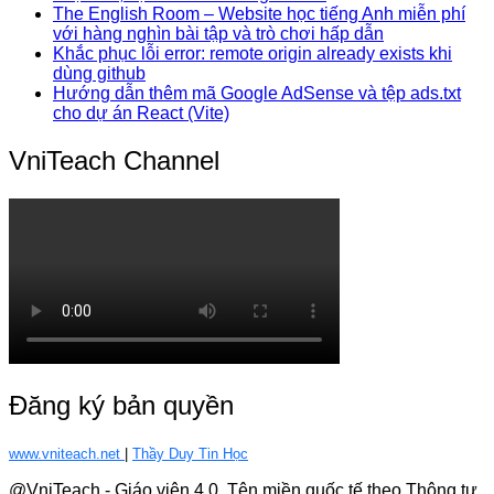
The English Room – Website học tiếng Anh miễn phí
với hàng nghìn bài tập và trò chơi hấp dẫn
Khắc phục lỗi error: remote origin already exists khi
dùng github
Hướng dẫn thêm mã Google AdSense và tệp ads.txt
cho dự án React (Vite)
VniTeach Channel
Đăng ký bản quyền
www.vniteach.net
|
Thầy Duy Tin Học
@VniTeach - Giáo viên 4.0, Tên miền quốc tế theo Thông tư