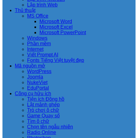
Lập trình Web
Thủ thuật
MS Office
Microsoft Word
Microsoft Excel
Microsoft PowerPoint
Windows
Phần mềm
Internet
Viết Prompt AI
Fonts Tiếng Việt tuyệt đẹp
Mã nguồn mở
WordPress
Joomla
NukeViet
EduPortal
Công cụ hữu ích
Tiện ích Đồng hồ
Lật mảnh ghép
Trò chơi ô chữ
Game Quay số
Tìm ô chữ
Chọn tên ngẫu nhiên
Radio Online
Photoshop