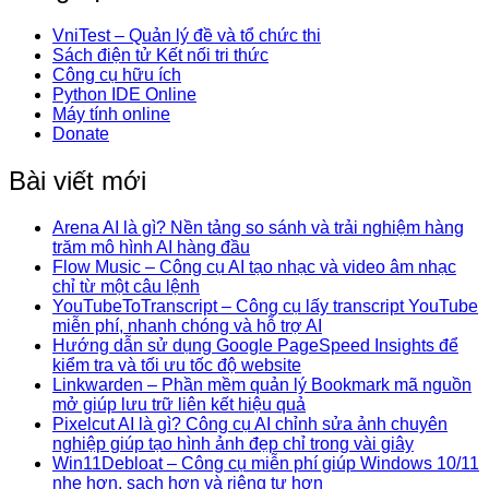
VniTest – Quản lý đề và tổ chức thi
Sách điện tử Kết nối tri thức
Công cụ hữu ích
Python IDE Online
Máy tính online
Donate
Bài viết mới
Arena AI là gì? Nền tảng so sánh và trải nghiệm hàng
trăm mô hình AI hàng đầu
Flow Music – Công cụ AI tạo nhạc và video âm nhạc
chỉ từ một câu lệnh
YouTubeToTranscript – Công cụ lấy transcript YouTube
miễn phí, nhanh chóng và hỗ trợ AI
Hướng dẫn sử dụng Google PageSpeed Insights để
kiểm tra và tối ưu tốc độ website
Linkwarden – Phần mềm quản lý Bookmark mã nguồn
mở giúp lưu trữ liên kết hiệu quả
Pixelcut AI là gì? Công cụ AI chỉnh sửa ảnh chuyên
nghiệp giúp tạo hình ảnh đẹp chỉ trong vài giây
Win11Debloat – Công cụ miễn phí giúp Windows 10/11
nhẹ hơn, sạch hơn và riêng tư hơn