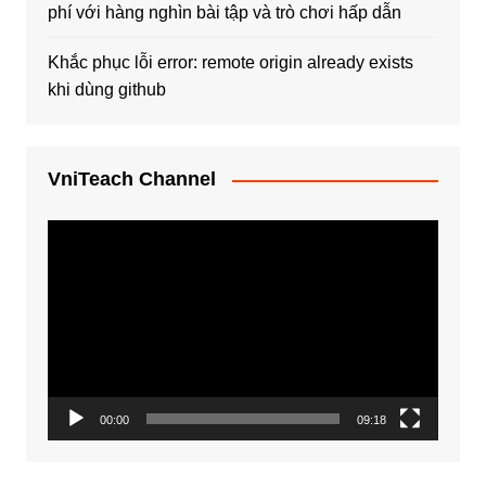
phí với hàng nghìn bài tập và trò chơi hấp dẫn
Khắc phục lỗi error: remote origin already exists
khi dùng github
VniTeach Channel
Trình
chơi
Video
00:00
09:18