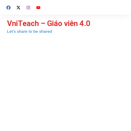
Chuyển
đến
phần
VniTeach – Giáo viên 4.0
nội
Let's share to be shared
dung