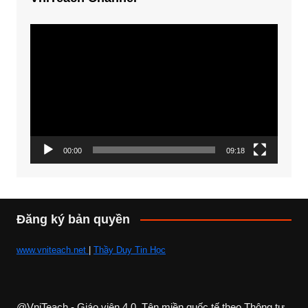
Trình
chơi
Video
00:00
09:18
Đăng ký bản quyền
www.vniteach.net
|
Thầy Duy Tin Học
@VniTeach - Giáo viên 4.0, Tên miền quốc tế theo Thông tư