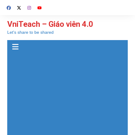
Chuyển
đến
phần
VniTeach – Giáo viên 4.0
nội
Let's share to be shared
dung