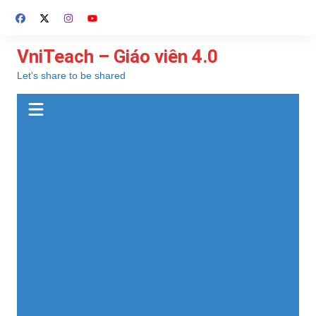
Chuyển
đến
phần
VniTeach – Giáo viên 4.0
nội
Let's share to be shared
dung