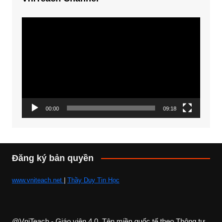
Trình
chơi
Video
00:00
09:18
Đăng ký bản quyền
www.vniteach.net
|
Thầy Duy Tin Học
@VniTeach - Giáo viên 4.0, Tên miền quốc tế theo Thông tư