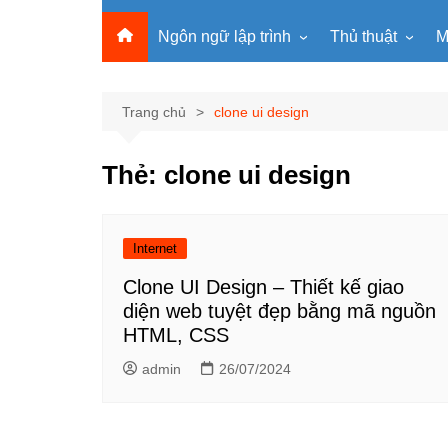
Ngôn ngữ lập trình
Thủ thuật
M
Lập trình Python
MS Office
Lập trình C
Windows
Trang chủ
clone ui design
Lập trình C#
Phần mềm
Thẻ:
clone ui design
Lập trình C++
Internet
Lập trình Scratch
Viết Prompt AI
Lập trình Microbit
Fonts Tiếng Việt 
Internet
Lập trình Web
Clone UI Design – Thiết kế giao
diện web tuyệt đẹp bằng mã nguồn
HTML, CSS
admin
26/07/2024