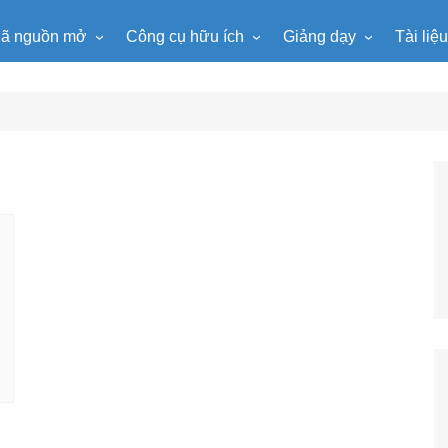
ã nguồn mở
Công cụ hữu ích
Giảng dạy
Tài liệ
WordPress
Microsoft Word
Tiện ích Đồng hồ
Tin học
Tài liệu
Joomla
Microsoft Excel
Lật mảnh ghép
Toán học
Trò ch
NukeViet
Microsoft PowerPoint
Trò chơi ô chữ
Ngữ văn
e-Lear
EduPortal
Game Quay số
Tiếng Anh
Tài liệ
Tìm ô chữ
Vật lí
tuyệt đẹp
Chọn tên ngẫu nhiên
Hóa học
Radio Online
Sinh học
Photoshop
Lịch sử
Địa lí
KHTN
Âm nhạc
Mĩ thuật