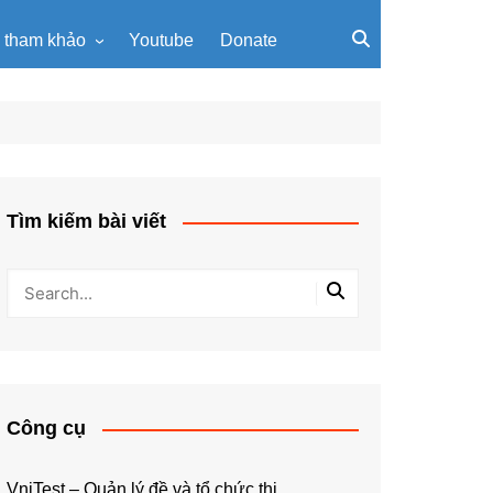
u tham khảo
Youtube
Donate
, giáo trình
Tài liệu về giải thuật
ơi PowerPoint
Tài liệu Python
ning
u LaTeX
Tìm kiếm bài viết
Công cụ
VniTest – Quản lý đề và tổ chức thi