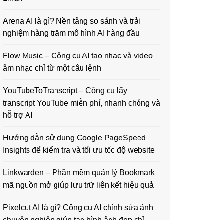
Arena AI là gì? Nền tảng so sánh và trải
nghiệm hàng trăm mô hình AI hàng đầu
Flow Music – Công cụ AI tạo nhạc và video
âm nhạc chỉ từ một câu lệnh
YouTubeToTranscript – Công cụ lấy
transcript YouTube miễn phí, nhanh chóng và
hỗ trợ AI
Hướng dẫn sử dụng Google PageSpeed
Insights để kiểm tra và tối ưu tốc độ website
Linkwarden – Phần mềm quản lý Bookmark
mã nguồn mở giúp lưu trữ liên kết hiệu quả
Pixelcut AI là gì? Công cụ AI chỉnh sửa ảnh
chuyên nghiệp giúp tạo hình ảnh đẹp chỉ