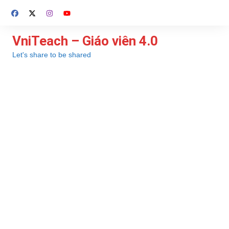
Chuyển
đến
phần
VniTeach – Giáo viên 4.0
nội
Let's share to be shared
dung