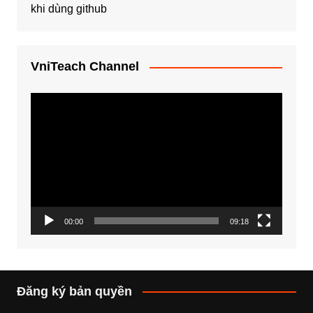
khi dùng github
VniTeach Channel
Trình
chơi
Video
00:00
09:18
Đăng ký bản quyền