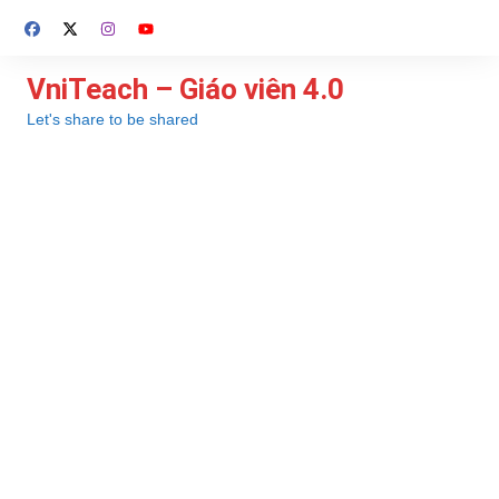
Chuyển
đến
phần
VniTeach – Giáo viên 4.0
nội
Let's share to be shared
dung