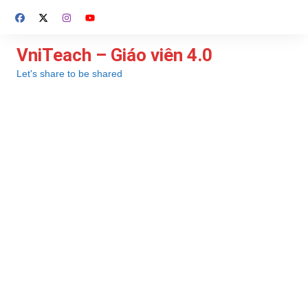
Chuyển
đến
phần
VniTeach – Giáo viên 4.0
nội
Let's share to be shared
dung