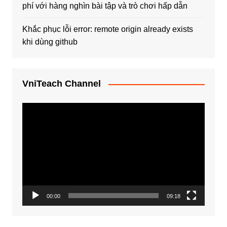
phí với hàng nghìn bài tập và trò chơi hấp dẫn
Khắc phục lỗi error: remote origin already exists
khi dùng github
VniTeach Channel
Trình
chơi
Video
00:00
09:18