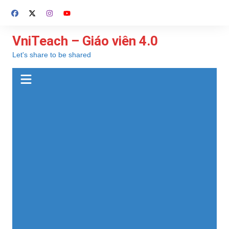
Chuyển
đến
phần
VniTeach – Giáo viên 4.0
nội
Let's share to be shared
dung