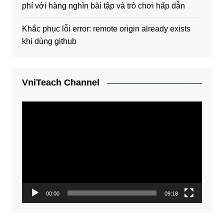
phí với hàng nghìn bài tập và trò chơi hấp dẫn
Khắc phục lỗi error: remote origin already exists
khi dùng github
VniTeach Channel
Trình
chơi
Video
00:00
09:18