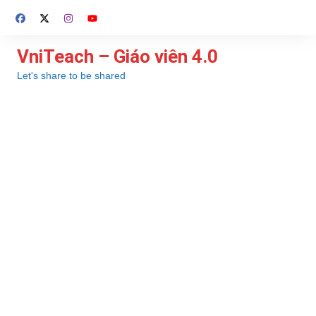
Chuyển
đến
phần
VniTeach – Giáo viên 4.0
nội
Let's share to be shared
dung