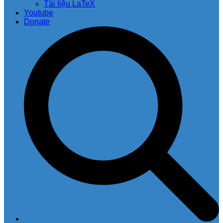
Tài liệu LaTeX
Youtube
Donate