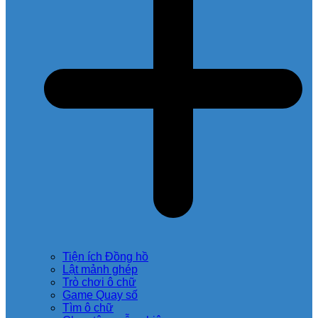
Tiện ích Đồng hồ
Lật mảnh ghép
Trò chơi ô chữ
Game Quay số
Tìm ô chữ