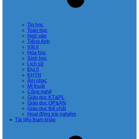
Tin học
Toán học
Ngữ văn
Tiếng Anh
Vật lí
Hóa học
Sinh học
Lịch sử
Địa lí
KHTN
Âm nhạc
Mĩ thuật
Công nghệ
Giáo dục KT&PL
Giáo dục QP&AN
Giáo dục thể chất
Hoạt động trải nghiệm
Tài liệu tham khảo