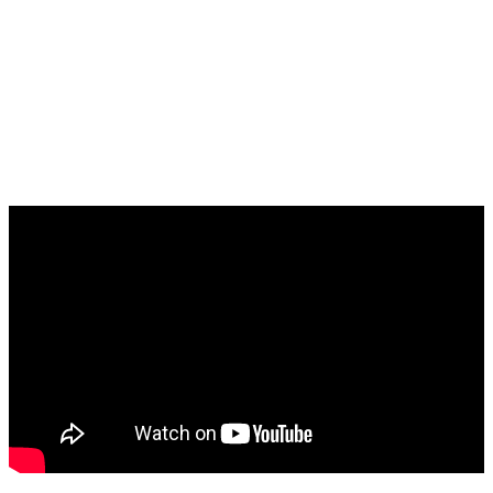
Win11Debloat – Công cụ miễn phí giúp Windows 10/11
nhẹ hơn, sạch hơn và riêng tư hơn
The English Room – Website học tiếng Anh miễn phí
với hàng nghìn bài tập và trò chơi hấp dẫn
Khắc phục lỗi error: remote origin already exists khi
dùng github
VniTeach Channel
Trình chơi Video