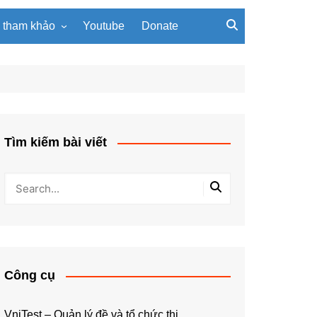
u tham khảo
Youtube
Donate
, giáo trình
Tài liệu về giải thuật
ơi PowerPoint
Tài liệu Python
ning
u LaTeX
Tìm kiếm bài viết
Công cụ
VniTest – Quản lý đề và tổ chức thi