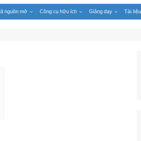
ã nguồn mở
Công cụ hữu ích
Giảng dạy
Tài liệ
WordPress
Microsoft Word
Tiện ích Đồng hồ
Tin học
Tài liệu
Joomla
Microsoft Excel
Lật mảnh ghép
Toán học
Trò ch
NukeViet
Microsoft PowerPoint
Trò chơi ô chữ
Ngữ văn
e-Lear
EduPortal
Game Quay số
Tiếng Anh
Tài liệ
Tìm ô chữ
Vật lí
tuyệt đẹp
Chọn tên ngẫu nhiên
Hóa học
Radio Online
Sinh học
Photoshop
Lịch sử
Địa lí
KHTN
Âm nhạc
Mĩ thuật