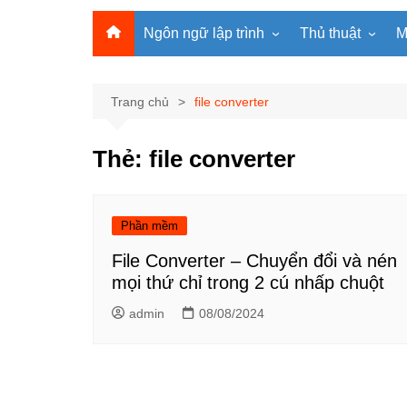
Ngôn ngữ lập trình
Thủ thuật
M
Lập trình Python
MS Office
Lập trình C
Windows
Trang chủ
file converter
Lập trình C#
Phần mềm
Thẻ:
file converter
Lập trình C++
Internet
Lập trình Scratch
Viết Prompt AI
Lập trình Microbit
Fonts Tiếng Việt 
Phần mềm
Lập trình Web
File Converter – Chuyển đổi và nén
mọi thứ chỉ trong 2 cú nhấp chuột
admin
08/08/2024