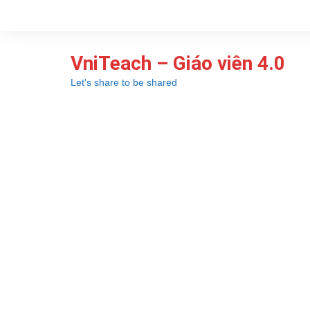
Chuyển
đến
phần
VniTeach – Giáo viên 4.0
nội
dung
Let's share to be shared