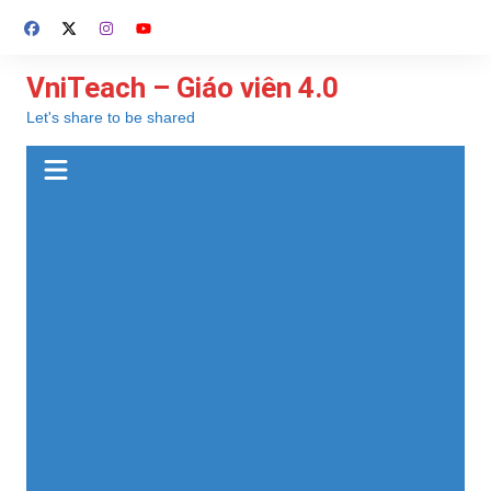
Chuyển
đến
phần
VniTeach – Giáo viên 4.0
nội
Let's share to be shared
dung