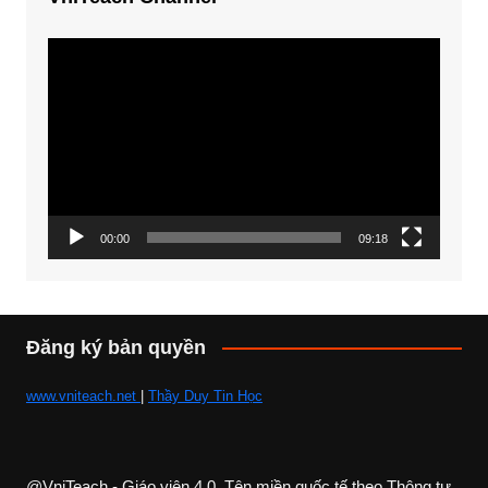
Trình
chơi
Video
00:00
09:18
Đăng ký bản quyền
www.vniteach.net
|
Thầy Duy Tin Học
@VniTeach - Giáo viên 4.0, Tên miền quốc tế theo Thông tư