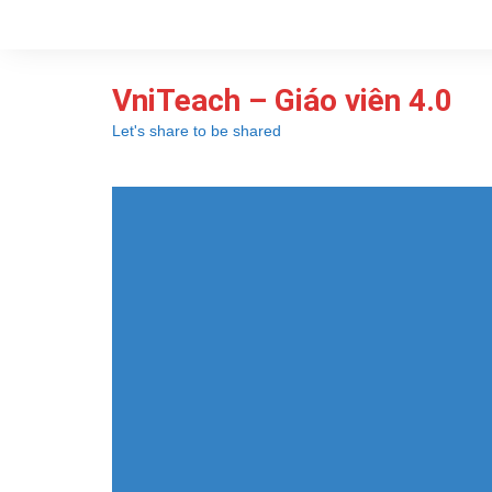
Chuyển
đến
phần
VniTeach – Giáo viên 4.0
nội
dung
Let's share to be shared