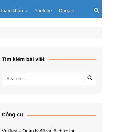
u tham khảo
Youtube
Donate
, giáo trình
Tài liệu về giải thuật
ơi PowerPoint
Tài liệu Python
ning
u LaTeX
Tìm kiếm bài viết
Công cụ
VniTest – Quản lý đề và tổ chức thi