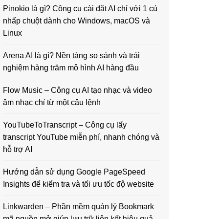
Pinokio là gì? Công cụ cài đặt AI chỉ với 1 cú
nhấp chuột dành cho Windows, macOS và
Linux
Arena AI là gì? Nền tảng so sánh và trải
nghiệm hàng trăm mô hình AI hàng đầu
Flow Music – Công cụ AI tạo nhạc và video
âm nhạc chỉ từ một câu lệnh
YouTubeToTranscript – Công cụ lấy
transcript YouTube miễn phí, nhanh chóng và
hỗ trợ AI
Hướng dẫn sử dụng Google PageSpeed
Insights để kiểm tra và tối ưu tốc độ website
Linkwarden – Phần mềm quản lý Bookmark
mã nguồn mở giúp lưu trữ liên kết hiệu quả