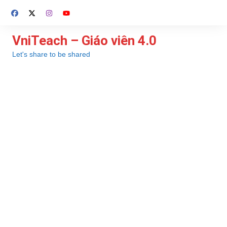
Chuyển
đến
phần
VniTeach – Giáo viên 4.0
nội
Let's share to be shared
dung