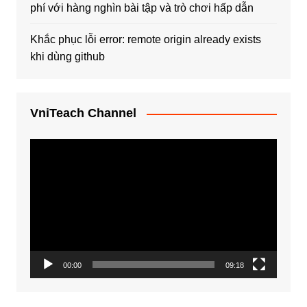
phí với hàng nghìn bài tập và trò chơi hấp dẫn
Khắc phục lỗi error: remote origin already exists
khi dùng github
VniTeach Channel
Trình
chơi
Video
00:00
09:18