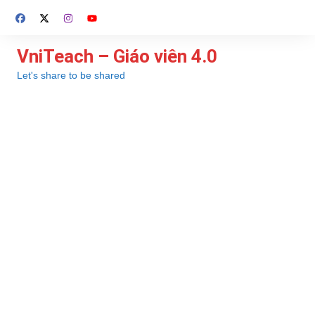
Chuyển
đến
phần
VniTeach – Giáo viên 4.0
nội
Let's share to be shared
dung