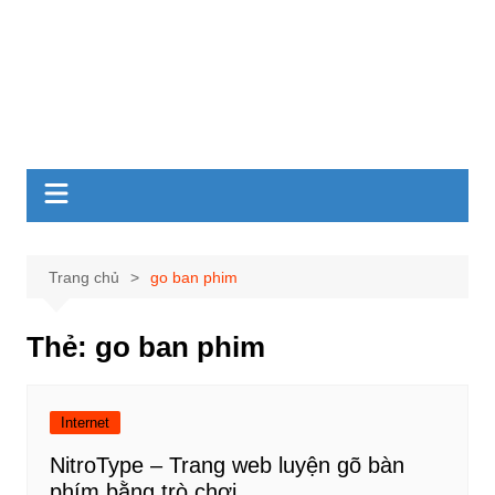
Trang chủ
go ban phim
Thẻ:
go ban phim
Internet
NitroType – Trang web luyện gõ bàn
phím bằng trò chơi