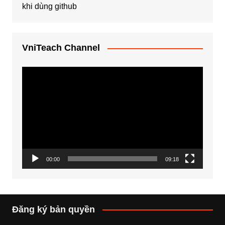
khi dùng github
VniTeach Channel
Trình
chơi
Video
00:00
09:18
Đăng ký bản quyền