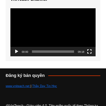
Trình
chơi
Video
00:00
09:18
Đăng ký bản quyền
www.vniteach.net
|
Thầy Duy Tin Học
@VniTeach - Giáo viên 4.0, Tên miền quốc tế theo Thông tư