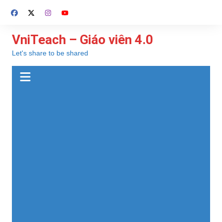
Chuyển
đến
phần
VniTeach – Giáo viên 4.0
nội
Let's share to be shared
dung