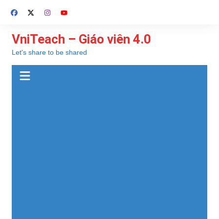
Chuyển
đến
phần
VniTeach – Giáo viên 4.0
nội
Let's share to be shared
dung