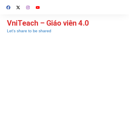
Chuyển
đến
phần
VniTeach – Giáo viên 4.0
nội
Let's share to be shared
dung