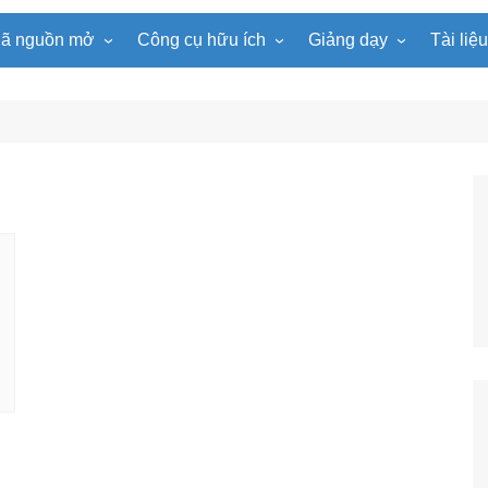
ã nguồn mở
Công cụ hữu ích
Giảng dạy
Tài liệ
WordPress
Microsoft Word
Tiện ích Đồng hồ
Tin học
Tài liệu
Joomla
Microsoft Excel
Lật mảnh ghép
Toán học
Trò ch
NukeViet
Microsoft PowerPoint
Trò chơi ô chữ
Ngữ văn
e-Lear
EduPortal
Game Quay số
Tiếng Anh
Tài liệ
Tìm ô chữ
Vật lí
tuyệt đẹp
Chọn tên ngẫu nhiên
Hóa học
Radio Online
Sinh học
Photoshop
Lịch sử
Địa lí
KHTN
Âm nhạc
Mĩ thuật