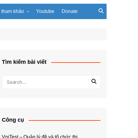
u tham khảo
Youtube
Donate
, giáo trình
Tài liệu về giải thuật
ơi PowerPoint
Tài liệu Python
ning
u LaTeX
Tìm kiếm bài viết
Công cụ
VniTest – Quản lý đề và tổ chức thi