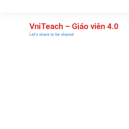
Chuyển
đến
phần
VniTeach – Giáo viên 4.0
nội
dung
Let's share to be shared