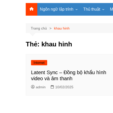
Ngôn ngữ lập trình
Thủ thuật
M
Lập trình Python
MS Office
Lập trình C
Windows
Trang chủ
khau hinh
Lập trình C#
Phần mềm
Thẻ:
khau hinh
Lập trình C++
Internet
Lập trình Scratch
Viết Prompt AI
Lập trình Microbit
Fonts Tiếng Việt 
Internet
Lập trình Web
Latent Sync – Đồng bộ khẩu hình
video và âm thanh
admin
10/02/2025