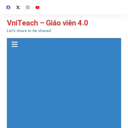
Chuyển
đến
phần
VniTeach – Giáo viên 4.0
nội
Let's share to be shared
dung