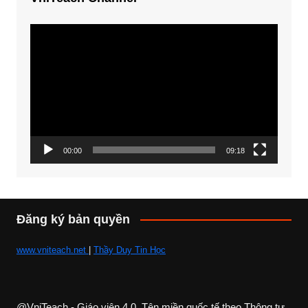
Trình
chơi
Video
00:00
09:18
Đăng ký bản quyền
www.vniteach.net
|
Thầy Duy Tin Học
@VniTeach - Giáo viên 4.0, Tên miền quốc tế theo Thông tư