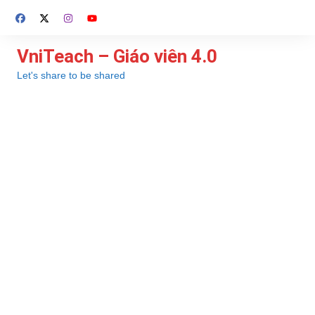
Chuyển
đến
phần
VniTeach – Giáo viên 4.0
nội
Let's share to be shared
dung