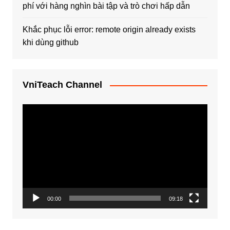
phí với hàng nghìn bài tập và trò chơi hấp dẫn
Khắc phục lỗi error: remote origin already exists
khi dùng github
VniTeach Channel
Trình
chơi
Video
00:00
09:18