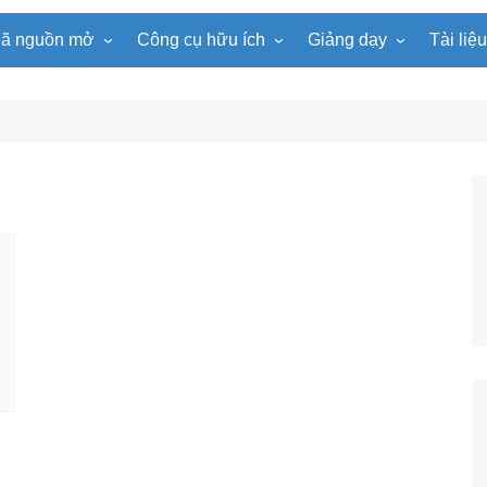
ã nguồn mở
Công cụ hữu ích
Giảng dạy
Tài liệ
WordPress
Microsoft Word
Tiện ích Đồng hồ
Tin học
Tài liệu
Joomla
Microsoft Excel
Lật mảnh ghép
Toán học
Trò ch
NukeViet
Microsoft PowerPoint
Trò chơi ô chữ
Ngữ văn
e-Lear
EduPortal
Game Quay số
Tiếng Anh
Tài liệ
Tìm ô chữ
Vật lí
tuyệt đẹp
Chọn tên ngẫu nhiên
Hóa học
Radio Online
Sinh học
Photoshop
Lịch sử
Địa lí
KHTN
Âm nhạc
Mĩ thuật