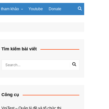
u tham khảo
Youtube
Donate
, giáo trình
Tài liệu về giải thuật
ơi PowerPoint
Tài liệu Python
ning
u LaTeX
Tìm kiếm bài viết
Công cụ
VniTest – Quản lý đề và tổ chức thi