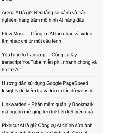
Arena AI là gì? Nền tảng so sánh và trải
nghiệm hàng trăm mô hình AI hàng đầu
Flow Music – Công cụ AI tạo nhạc và video
âm nhạc chỉ từ một câu lệnh
YouTubeToTranscript – Công cụ lấy
transcript YouTube miễn phí, nhanh chóng và
hỗ trợ AI
Hướng dẫn sử dụng Google PageSpeed
Insights để kiểm tra và tối ưu tốc độ website
Linkwarden – Phần mềm quản lý Bookmark
mã nguồn mở giúp lưu trữ liên kết hiệu quả
Pixelcut AI là gì? Công cụ AI chỉnh sửa ảnh
chuyên nghiệp giúp tạo hình ảnh đẹp chỉ