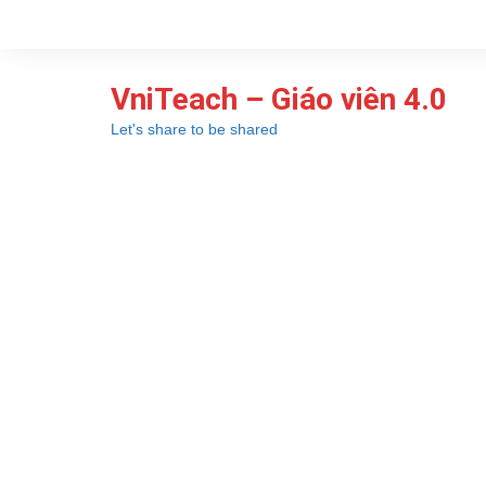
Chuyển
đến
phần
VniTeach – Giáo viên 4.0
nội
dung
Let's share to be shared