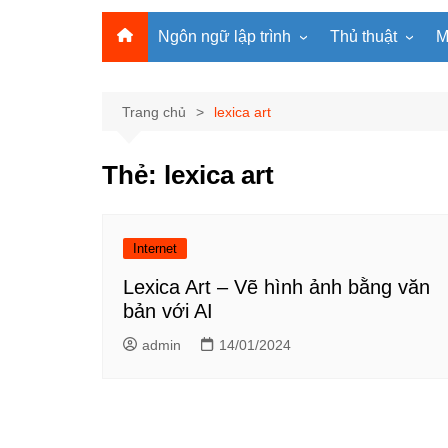
Ngôn ngữ lập trình
Thủ thuật
M
Lập trình Python
MS Office
Lập trình C
Windows
Trang chủ
lexica art
Lập trình C#
Phần mềm
Thẻ:
lexica art
Lập trình C++
Internet
Lập trình Scratch
Viết Prompt AI
Lập trình Microbit
Fonts Tiếng Việt 
Internet
Lập trình Web
Lexica Art – Vẽ hình ảnh bằng văn
bản với AI
admin
14/01/2024