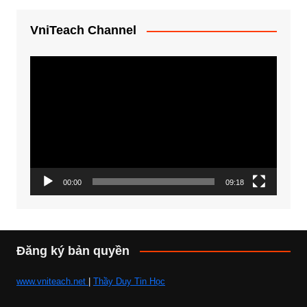
VniTeach Channel
Trình
chơi
Video
00:00
09:18
Đăng ký bản quyền
www.vniteach.net
|
Thầy Duy Tin Học