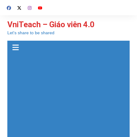
Chuyển
đến
phần
VniTeach – Giáo viên 4.0
nội
Let's share to be shared
dung