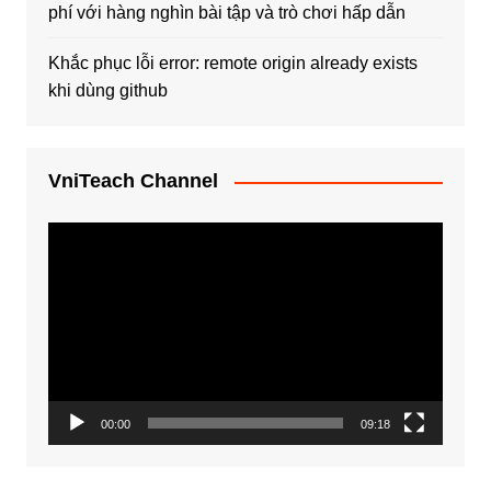
phí với hàng nghìn bài tập và trò chơi hấp dẫn
Khắc phục lỗi error: remote origin already exists
khi dùng github
VniTeach Channel
Trình
chơi
Video
00:00
09:18