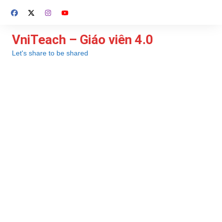
Chuyển
đến
phần
VniTeach – Giáo viên 4.0
nội
Let's share to be shared
dung