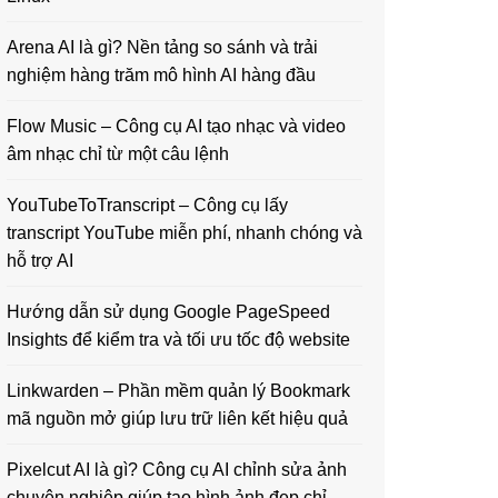
Arena AI là gì? Nền tảng so sánh và trải
nghiệm hàng trăm mô hình AI hàng đầu
Flow Music – Công cụ AI tạo nhạc và video
âm nhạc chỉ từ một câu lệnh
YouTubeToTranscript – Công cụ lấy
transcript YouTube miễn phí, nhanh chóng và
hỗ trợ AI
Hướng dẫn sử dụng Google PageSpeed
Insights để kiểm tra và tối ưu tốc độ website
Linkwarden – Phần mềm quản lý Bookmark
mã nguồn mở giúp lưu trữ liên kết hiệu quả
Pixelcut AI là gì? Công cụ AI chỉnh sửa ảnh
chuyên nghiệp giúp tạo hình ảnh đẹp chỉ