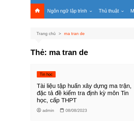
Ngôn ngữ lập trình
Thủ thuật
M
Lập trình Python
MS Office
Lập trình C
Windows
Trang chủ
ma tran de
Lập trình C#
Phần mềm
Thẻ:
ma tran de
Lập trình C++
Internet
Lập trình Scratch
Viết Prompt AI
Lập trình Microbit
Fonts Tiếng Việt 
Tin học
Lập trình Web
Tài liệu tập huấn xây dựng ma trận,
đặc tả đề kiểm tra định kỳ môn Tin
học, cấp THPT
admin
08/08/2023