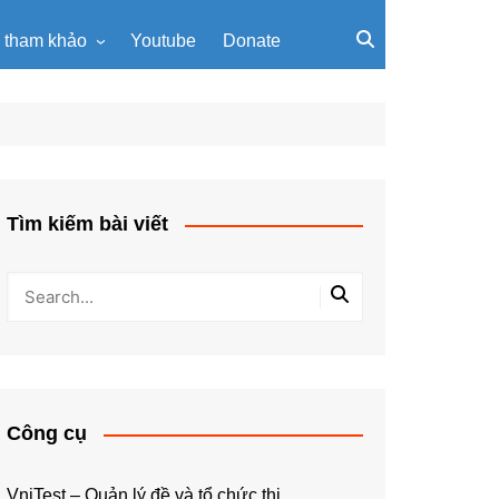
u tham khảo
Youtube
Donate
, giáo trình
Tài liệu về giải thuật
ơi PowerPoint
Tài liệu Python
ning
u LaTeX
Tìm kiếm bài viết
Công cụ
VniTest – Quản lý đề và tổ chức thi