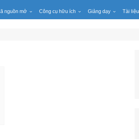
ã nguồn mở
Công cụ hữu ích
Giảng dạy
Tài liệ
WordPress
Microsoft Word
Tiện ích Đồng hồ
Tin học
Tài liệu
Joomla
Microsoft Excel
Lật mảnh ghép
Toán học
Trò ch
NukeViet
Microsoft PowerPoint
Trò chơi ô chữ
Ngữ văn
e-Lear
EduPortal
Game Quay số
Tiếng Anh
Tài liệ
Tìm ô chữ
Vật lí
tuyệt đẹp
Chọn tên ngẫu nhiên
Hóa học
Radio Online
Sinh học
Photoshop
Lịch sử
Địa lí
KHTN
Âm nhạc
Mĩ thuật