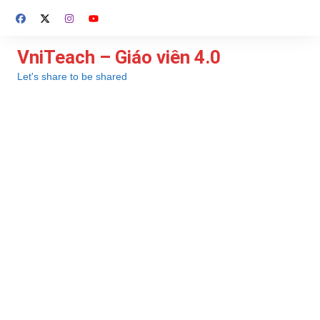
Chuyển
đến
phần
VniTeach – Giáo viên 4.0
nội
Let's share to be shared
dung