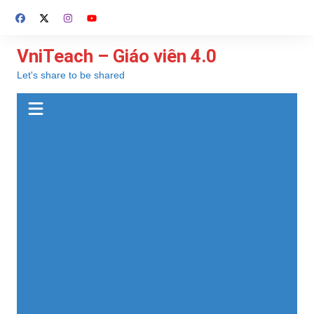
Chuyển
đến
phần
VniTeach – Giáo viên 4.0
nội
Let's share to be shared
dung