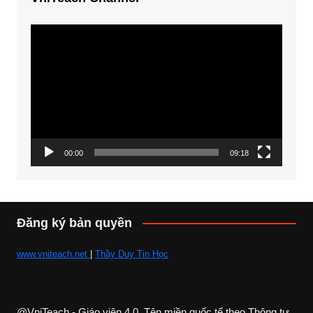
Trình
chơi
Video
00:00
09:18
Đăng ký bản quyền
www.vniteach.net
|
Thầy Duy Tin Học
@VniTeach - Giáo viên 4.0, Tên miền quốc tế theo Thông tư