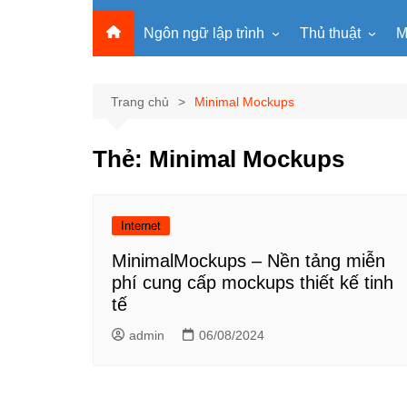
Ngôn ngữ lập trình
Thủ thuật
M
Lập trình Python
MS Office
Lập trình C
Windows
Trang chủ
Minimal Mockups
Lập trình C#
Phần mềm
Thẻ:
Minimal Mockups
Lập trình C++
Internet
Lập trình Scratch
Viết Prompt AI
Lập trình Microbit
Fonts Tiếng Việt 
Internet
Lập trình Web
MinimalMockups – Nền tảng miễn
phí cung cấp mockups thiết kế tinh
tế
admin
06/08/2024