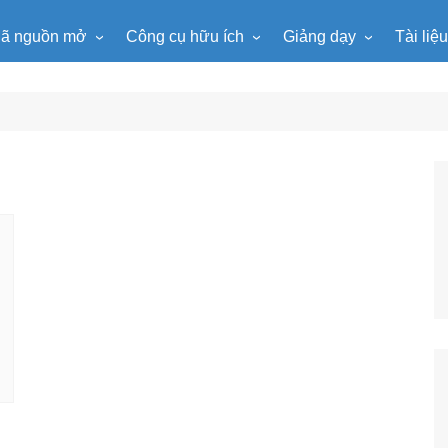
ã nguồn mở
Công cụ hữu ích
Giảng dạy
Tài liệ
WordPress
Microsoft Word
Tiện ích Đồng hồ
Tin học
Tài liệu
Joomla
Microsoft Excel
Lật mảnh ghép
Toán học
Trò ch
NukeViet
Microsoft PowerPoint
Trò chơi ô chữ
Ngữ văn
e-Lear
EduPortal
Game Quay số
Tiếng Anh
Tài liệ
Tìm ô chữ
Vật lí
tuyệt đẹp
Chọn tên ngẫu nhiên
Hóa học
Radio Online
Sinh học
Photoshop
Lịch sử
Địa lí
KHTN
Âm nhạc
Mĩ thuật