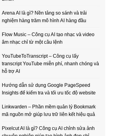
Arena AI là gì? Nền tảng so sánh và trải
nghiệm hàng trăm mô hình AI hàng đầu
Flow Music – Công cụ AI tạo nhạc và video
âm nhạc chỉ từ một câu lệnh
YouTubeToTranscript – Công cụ lấy
transcript YouTube miễn phí, nhanh chóng và
hỗ trợ AI
Hướng dẫn sử dụng Google PageSpeed
Insights để kiểm tra và tối ưu tốc độ website
Linkwarden – Phần mềm quản lý Bookmark
mã nguồn mở giúp lưu trữ liên kết hiệu quả
Pixelcut AI là gì? Công cụ AI chỉnh sửa ảnh
chuyên nghiệp giúp tạo hình ảnh đẹp chỉ