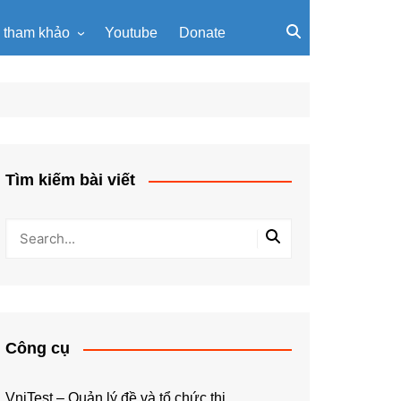
u tham khảo
Youtube
Donate
, giáo trình
Tài liệu về giải thuật
ơi PowerPoint
Tài liệu Python
ning
u LaTeX
Tìm kiếm bài viết
Công cụ
VniTest – Quản lý đề và tổ chức thi