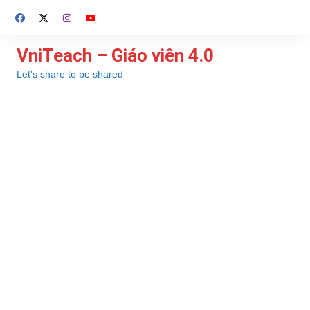
Chuyển
đến
phần
VniTeach – Giáo viên 4.0
nội
Let's share to be shared
dung