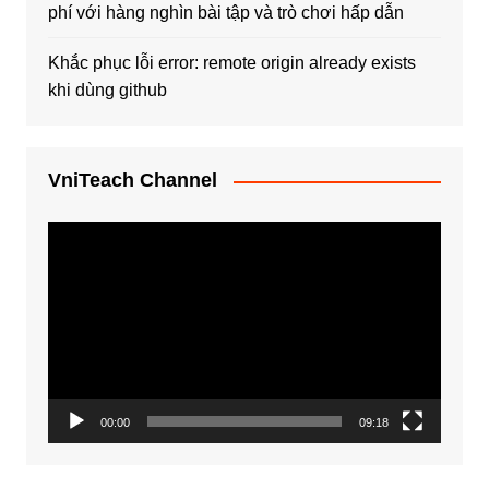
phí với hàng nghìn bài tập và trò chơi hấp dẫn
Khắc phục lỗi error: remote origin already exists
khi dùng github
VniTeach Channel
Trình
chơi
Video
00:00
09:18